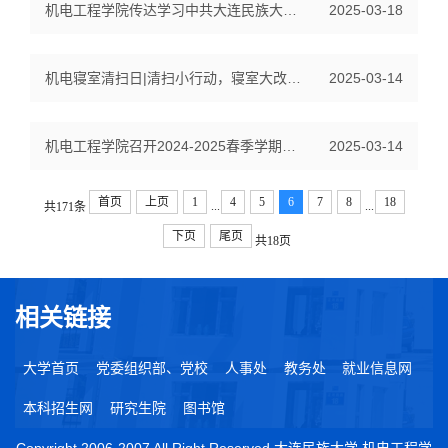
机电工程学院传达学习中共大连民族大学第二届纪律检查委员会第二次全体...
2025-03-18
机电寝室清扫日|清扫小行动，寝室大改变，我们在行动
2025-03-14
机电工程学院召开2024-2025春季学期教学工作布置会
2025-03-14
首页
上页
1
4
5
6
7
8
18
...
...
共171条
下页
尾页
共18页
相关链接
大学首页
党委组织部、党校
人事处
教务处
就业信息网
本科招生网
研究生院
图书馆